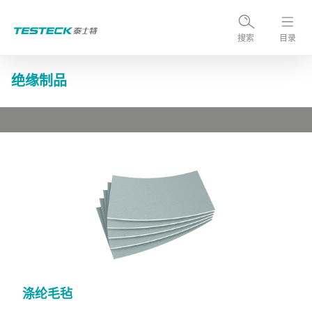
搜索
目录
绝缘制品
涤纶毛毡