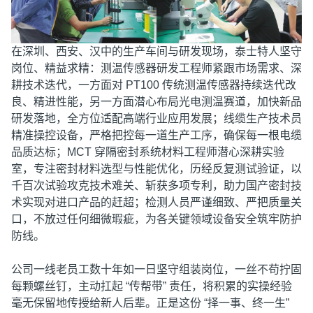
在深圳、西安、汉中的生产车间与研发现场，泰士特人坚守
岗位、精益求精：测温传感器研发工程师紧跟市场需求、深
耕技术迭代，一方面对 PT100 传统测温传感器持续迭代改
良、精进性能，另一方面潜心布局光电测温赛道，加快新品
研发落地，全方位适配高端行业应用发展；线缆生产技术员
精准操控设备，严格把控每一道生产工序，确保每一根电缆
品质达标；MCT 穿隔密封系统材料工程师潜心深耕实验
室，专注密封材料选型与性能优化，历经反复测试验证，以
千百次试验攻克技术难关、斩获多项专利，助力国产密封技
术实现对进口产品的赶超；检测人员严谨细致、严把质量关
口，不放过任何细微瑕疵，为各关键领域设备安全筑牢防护
防线。
公司一线老员工数十年如一日坚守组装岗位，一丝不苟拧固
每颗螺丝钉，主动扛起 “传帮带” 责任，将积累的实操经验
毫无保留地传授给新人后辈。正是这份 “择一事、终一生”