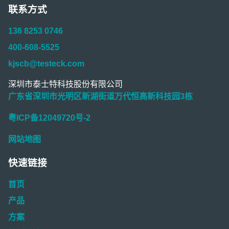
联系方式
136 8253 0746
400-608-5525
kjscb@testeck.com
深圳市泰士特科技股份有限公司
广东省深圳市光明区新湖街道万代恒高新科技园3栋
粤ICP备12049720号-2
网站地图
快速链接
首页
产品
方案