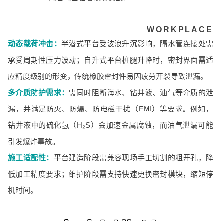
WORKPLACE
动态载荷冲击：
半潜式平台受波浪升沉影响，隔水管连接处需
承受周期性压力波动；自升式平台桩腿升降时，密封界面需适
应精度级别的形变，传统橡胶密封件易因疲劳开裂导致泄漏。
多介质防护需求：
需同时阻断海水、钻井液、油气等介质的泄
漏，并满足防火、防爆、防电磁干扰（EMI）等要求。例如，
钻井液中的硫化氢（H₂S）会加速金属腐蚀，而油气泄漏可能
引发爆炸事故。
施工适配性：
平台建造阶段需兼容现场手工切割的粗开孔，降
低加工精度要求；维护阶段需支持快速更换密封模块，缩短停
机时间。