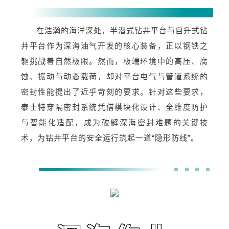
在浩瀚的海洋深处，半潜式钻井平台与自升式钻
井平台作为深海油气开发的核心装备，正以钢铁之
躯挑战着自然极限。然而，极端环境中的高压、腐
蚀、振动与动态载荷，却对平台电气与管道系统的
密封性能提出了近乎苛刻的要求。针对这些要求，
泰士特穿隔密封系统凭借模块化设计、全维度防护
与智能化适配，成为破解深海密封难题的关键技
术，为钻井平台的安全运行筑起一道“隐形防线”。