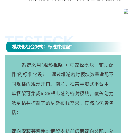
TESTECK
模块化组合架构：标准件适配”
系统采用“矩形框架 + 可变径模块 +辅助配
件”的标准化设计，通过增减密封模块数量适配不
同规格的矩形开口。例如，在某半潜式平台中，
单框架可集成5-28根电缆的密封模块，覆盖动力
舱至钻井控制室的复杂布线需求。其核心优势包
括：
双向安装兼容性：
框架支持前后面双向装配，允