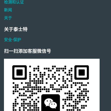
检测和认证
新闻
关于
关于泰士特
安全·保护
扫一扫添加客服微信号