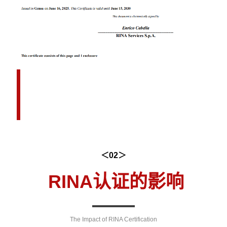
＜02＞
RINA
认证的影响
The Impact of RINA Certification