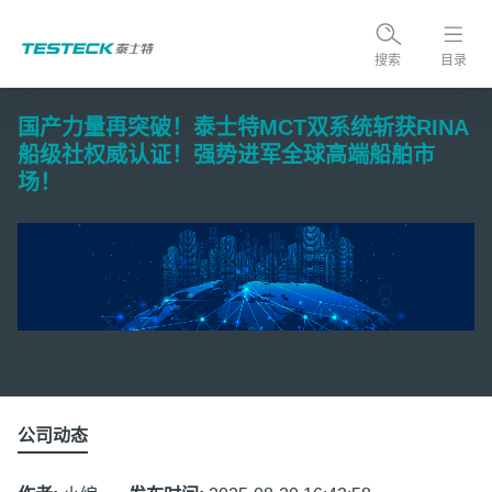
搜索
目录
国产力量再突破！泰士特MCT双系统斩获RINA
船级社权威认证！强势进军全球高端船舶市
场！
公司动态