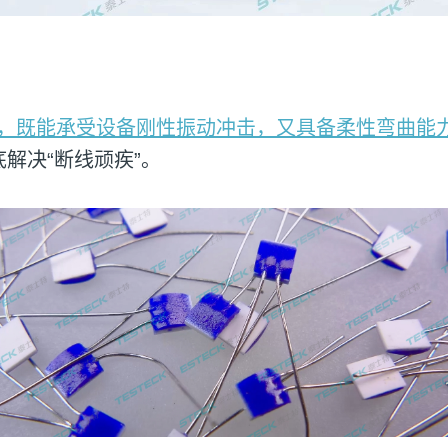
，既能承受设备刚性振动冲击，又具备柔性弯曲能
解决“断线顽疾”。